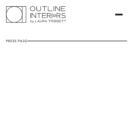
P
R
E
S
S
P
A
G
E