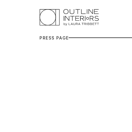
P
R
E
S
S
P
A
G
E