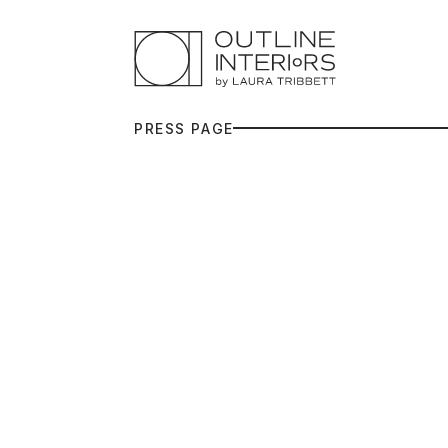
P
R
E
S
S
P
A
G
E